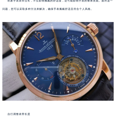
积家手表表带过长，不仅影响佩戴的舒适度，还可能影响手表的整体美观。面对这一
问题，您可以采取多种方法来解决，确保手表佩戴舒适且符合个人风格。
自行调整表带长度