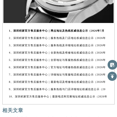
1、深圳积家官方售后服务中心｜网点地址及热线权威信息公示（2026年7月
2、深圳积家官方售后服务中心｜服务热线及门店地址权威信息公示（2026年
3、深圳积家官方售后服务中心｜服务热线及详细地址权威信息公示（2026年
4、深圳积家官方售后服务中心｜全新热线及维修地址权威信息公示（2026年
5、深圳积家官方售后服务中心｜全部地址与客服热线权威信息公示（2026年
6、深圳积家官方售后服务中心｜官方地址与维修热线权威信息公示（2026年
7、深圳积家官方售后服务中心｜详细地址与客服电话权威信息公示（2026年
8、深圳积家官方售后服务中心｜最新电话及维修地址权威信息公示（2026年
9、深圳积家官方售后服务中心｜服务热线与门店详细地址权威信息公示（20
10、深圳积家官方售后服务中心｜最新电话和完整地址权威信息公示（2026年
相关文章