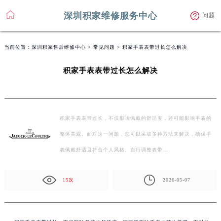
深圳积家维修服务中心
问题
当前位置：
深圳积家售后维修中心
>
常见问题
> 积家手表表带过长怎么解决
积家手表表带过长怎么解决
积家手表表带过长，不仅影响佩戴的舒适度，还可能影响手表的
整体美观。面对这一问题，您可以采取多种方法来解决，确保手
表佩戴舒适且符合个人风格。自行调整表带…
15次
2026-05-07