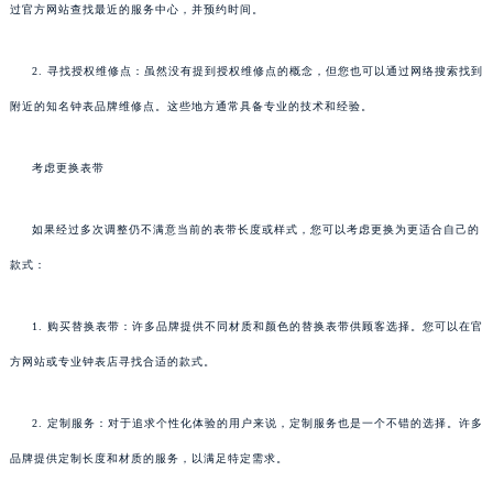
过官方网站查找最近的服务中心，并预约时间。
2. 寻找授权维修点：虽然没有提到授权维修点的概念，但您也可以通过网络搜索找到
附近的知名钟表品牌维修点。这些地方通常具备专业的技术和经验。
考虑更换表带
如果经过多次调整仍不满意当前的表带长度或样式，您可以考虑更换为更适合自己的
款式：
1. 购买替换表带：许多品牌提供不同材质和颜色的替换表带供顾客选择。您可以在官
方网站或专业钟表店寻找合适的款式。
2. 定制服务：对于追求个性化体验的用户来说，定制服务也是一个不错的选择。许多
品牌提供定制长度和材质的服务，以满足特定需求。