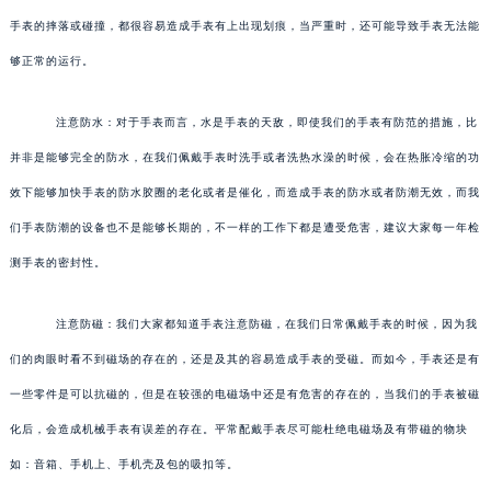
手表的摔落或碰撞，都很容易造成手表有上出现划痕，当严重时，还可能导致手表无法能
够正常的运行。
注意防水：对于手表而言，水是手表的天敌，即使我们的手表有防范的措施，比
并非是能够完全的防水，在我们佩戴手表时洗手或者洗热水澡的时候，会在热胀冷缩的功
效下能够加快手表的防水胶圈的老化或者是催化，而造成手表的防水或者防潮无效，而我
们手表防潮的设备也不是能够长期的，不一样的工作下都是遭受危害，建议大家每一年检
测手表的密封性。
注意防磁：我们大家都知道手表注意防磁，在我们日常佩戴手表的时候，因为我
们的肉眼时看不到磁场的存在的，还是及其的容易造成手表的受磁。而如今，手表还是有
一些零件是可以抗磁的，但是在较强的电磁场中还是有危害的存在的，当我们的手表被磁
化后，会造成机械手表有误差的存在。平常配戴手表尽可能杜绝电磁场及有带磁的物块
如：音箱、手机上、手机壳及包的吸扣等。