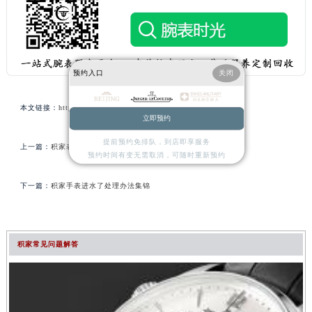
预约入口
关闭
本文链接：
http://www.szjaeger.cn/problem/661.html
立即预约
提前预约免排队，到店即享服务
上一篇：
积家表带太紧处理技巧
预约时间有变无需取消，可随时重新预约
下一篇：
积家手表进水了处理办法集锦
积家常见问题解答