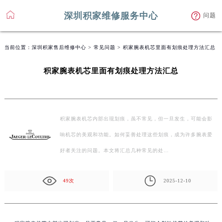
深圳积家维修服务中心
问题
当前位置：
深圳积家售后维修中心
>
常见问题
> 积家腕表机芯里面有划痕处理方法汇总
积家腕表机芯里面有划痕处理方法汇总
积家腕表机芯内部出现划痕，虽不常见，但一旦发生，可能会影
响机芯的美观和功能。如何妥善处理这些划痕，成为许多腕表爱
好者关注的问题。本文将汇总几种常见的处…
49次
2025-12-10