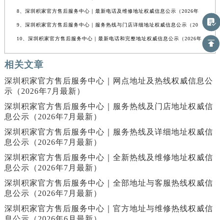
8、深圳积家官方售后服务中心｜最新电话及维修地址权威信息公示（2026年
9、深圳积家官方售后服务中心｜服务热线与门店详细地址权威信息公示（20
10、深圳积家官方售后服务中心｜最新电话和完整地址权威信息公示（2026年
相关文章
深圳积家官方售后服务中心｜网点地址及热线权威信息公
示（2026年7月最新）
深圳积家官方售后服务中心｜服务热线及门店地址权威信
息公示（2026年7月最新）
深圳积家官方售后服务中心｜服务热线及详细地址权威信
息公示（2026年7月最新）
深圳积家官方售后服务中心｜全新热线及维修地址权威信
息公示（2026年7月最新）
深圳积家官方售后服务中心｜全部地址与客服热线权威信
息公示（2026年7月最新）
深圳积家官方售后服务中心｜官方地址与维修热线权威信
息公示（2026年6月最新）