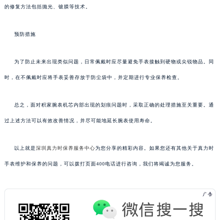
的修复方法包括抛光、镀膜等技术。
预防措施
为了防止未来出现类似问题，日常佩戴时应尽量避免手表接触到硬物或尖锐物品。同
时，在不佩戴时应将手表妥善存放于防尘袋中，并定期进行专业保养检查。
总之，面对积家腕表机芯内部出现的划痕问题时，采取正确的处理措施至关重要。通
过上述方法可以有效改善情况，并尽可能地延长腕表使用寿命。
以上就是
深圳真力时保养服务中心
为您分享的精彩内容。如果您还有其他关于真力时
手表维护和保养的问题，可以拨打页面400电话进行咨询，我们将竭诚为您服务。