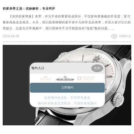
积家表带之选：优缺解析，专业呵护
【深圳积家维修】表带，作为手表的重要组成部分，不仅影响着佩戴的舒适度，更与
整体风格息息相关。今天，我们就来聊聊积家手表中几种常见的表带，并深入探讨它们的
优缺点，以及在日常佩戴中，我们因操作不当可能面临的“地震”般的问题。...
2024-06-09
19801人
预约入口
关闭
立即预约
提前预约免排队，到店即享服务
预约时间有变无需取消，可随时重新预约